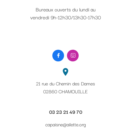
Bureaux
uverts du lundi au
o
vendredi 9h-12h30/13h30-17h30


location_on
21 rue du Chemin des Dames
02860 CHAMOUILLE
03 23 21 49 70
capaisne@ailette.org