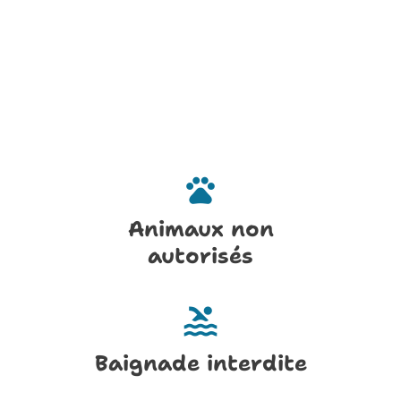
pets
Animaux non
autorisés
pool
Baignade interdite