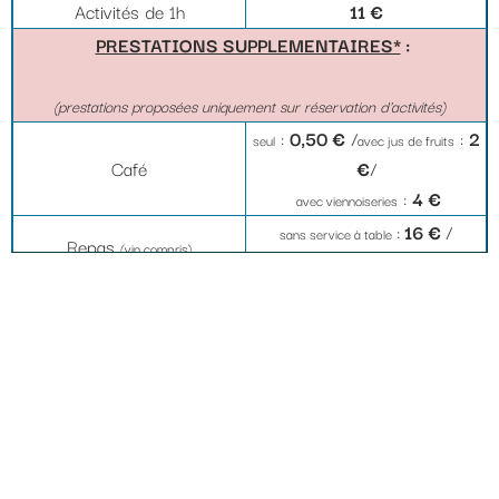
Activités de 1h
11 €
PRESTATIONS SUPPLEMENTAIRES*
:
(prestations proposées uniquement sur réservation d'activités)
:
0,50 €
/
:
2
seul
avec jus de fruits
Café
€
/
:
4 €
avec viennoiseries
:
16 €
/
sans service à table
Repas
(vin compris)
22 €
avec service à table :
Apéritif
nous contacter
(plusieurs formules possibles)
Location salle journée*
250 €
Location salle à la 1/2
200 €
journée*
*sous réserve de disponibilité