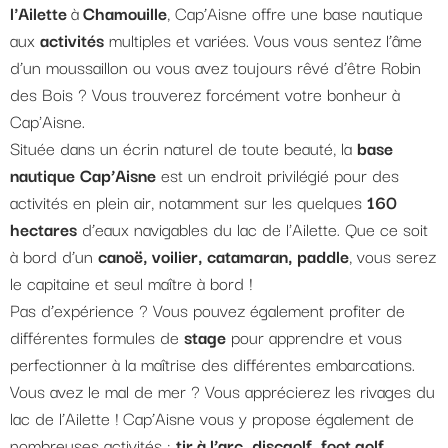
l'Ailette
à
Chamouille
, Cap’Aisne offre une base nautique
aux
activités
multiples et variées. Vous vous sentez l’âme
d’un moussaillon ou vous avez toujours rêvé d’être Robin
des Bois ? Vous trouverez forcément votre bonheur à
Cap'Aisne.
Située dans un écrin naturel de toute beauté, la
base
nautique
Cap’Aisne
est un endroit privilégié pour des
activités en plein air, notamment sur les quelques
160
hectares
d’eaux navigables du lac de l'Ailette. Que ce soit
à bord d’un
canoë, voilier, catamaran, paddle
, vous serez
le capitaine et seul maître à bord !
Pas d’expérience ? Vous pouvez également profiter de
différentes formules de
stage
pour apprendre et vous
perfectionner à la maîtrise des différentes embarcations.
Vous avez le mal de mer ? Vous apprécierez les rivages du
lac de l’Ailette ! Cap’Aisne vous y propose également de
nombreuses activités :
tir à l’arc, discgolf, foot golf,