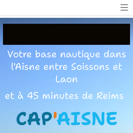
Votre base nautique dans
l'Aisne entre Soissons et
Laon
et à 45 minutes de Reims
CAP
'
AISNE