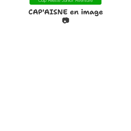
CAP'AISNE en image
📷​