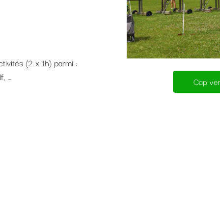
vités (2 x 1h) parmi :
f, …
Cap vers